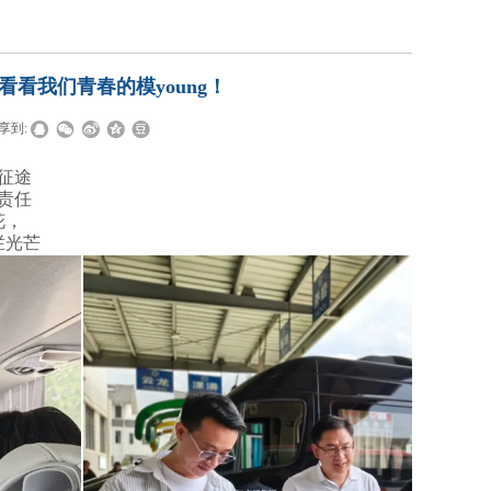
看看我们青春的模young！
享到:
征途
责任
花，
烂光芒