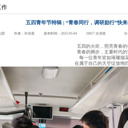
工作
五四青年节特辑 | “青春同行，调研励行”快来
化部
|
作者：
许佳蓉
|
发布时间：
2025-05-04
|
16817
次浏览
|
|
分
五四的火炬，照亮青春的
青春的脚步，丈量时代的
每一位青年皆如璀璨烟
在属于自己的天空绽放绚