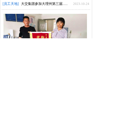
[员工天地]
大交集团参加大理州第三届......
2023-10-24
[员工天地]
我们的节日 | 这样的读......
2023-09-28
代师傅拾金不昧 失主登门送锦旗
业 务 中 心
More+