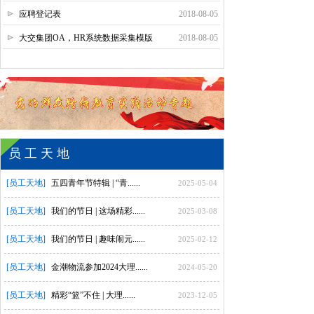
应聘登记表
2018-08-05
大交集团OA，HR系统数据采集模版
2018-08-05
安全带安装情况统计表
2018-08-05
员 工 天 地
More+
[员工天地]
五四青年节特辑 | “青......
2025-05-04
[员工天地]
我们的节日 | 这场精彩......
2025-03-08
[员工天地]
我们的节日 | 趣味闹元......
2025-02-12
[员工天地]
金潮物流参加2024大理......
2024-05-20
[员工天地]
精彩“篮”不住 | 大理......
2023-12-05