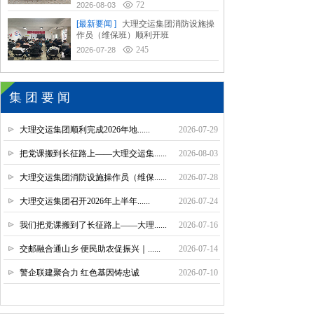
72
2026-08-03
[最新要闻 ]
大理交运集团消防设施操
作员（维保班）顺利开班
245
2026-07-28
集 团 要 闻
More+
大理交运集团顺利完成2026年地......
2026-07-29
把党课搬到长征路上——大理交运集......
2026-08-03
大理交运集团消防设施操作员（维保......
2026-07-28
大理交运集团召开2026年上半年......
2026-07-24
我们把党课搬到了长征路上——大理......
2026-07-16
交邮融合通山乡 便民助农促振兴｜......
2026-07-14
警企联建聚合力 红色基因铸忠诚
2026-07-10