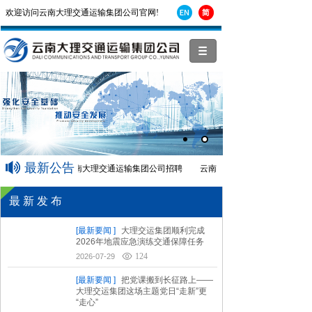
欢迎访问云南大理交通运输集团公司官网!
最新公告
事》征稿启事
云南大理交通运输集团公司招聘
云南大理交通运输集团公司驾
最 新 发 布
[最新要闻 ]
大理交运集团顺利完成
2026年地震应急演练交通保障任务
124
2026-07-29
[最新要闻 ]
把党课搬到长征路上——
大理交运集团这场主题党日“走新”更
“走心”