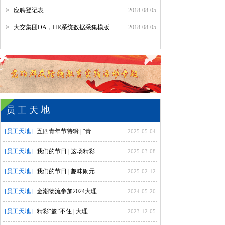
应聘登记表
2018-08-05
大交集团OA，HR系统数据采集模版
2018-08-05
安全带安装情况统计表
2018-08-05
员 工 天 地
More+
[员工天地]
五四青年节特辑 | “青......
2025-05-04
[员工天地]
我们的节日 | 这场精彩......
2025-03-08
[员工天地]
我们的节日 | 趣味闹元......
2025-02-12
[员工天地]
金潮物流参加2024大理......
2024-05-20
[员工天地]
精彩“篮”不住 | 大理......
2023-12-05