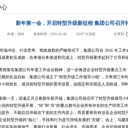
中心
新年第一会，开启转型升级新征程 集团公司召开
|
作者：
张铃
|
发布时间：
0201-02-06
|
18247
次浏览
|
|
分享到:
市场冲击、行业竞争、简政放权的严峻形式下，集团公司自
2016
年工作
级成果初见成效，在单项任务推进和完成上，转型升级要求起到了引导和
贯彻落实集团公司年度工作会议精神，进一步推进企业转型升级重点工作
发展的长远目标，集团公司成立了“转型升级工作领导小组”，力争用三年
导小组组长，成员按转型升级的需求设置，由固定和非固定人员组成，同
假第一天，适逢正月立春新年新开端，集团公司就召开了转型升级领导小
企业的转型升级开展，“转”和“升”的重点都与企业所有存在的生产经营工
的提升，不能仅仅停留在下发的文件内容上，而是要将所有涉及企业转型
企业转型升级的“核心”，手段和行为是可持续发展的“关键”。
会上，马建
切切实实的接地气，要接行业发展、社会进步、市场需求、企业可持续发